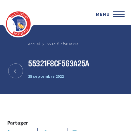
MENU
Accueil
55321f8cf563a25a
55321f8cf563a25a
25 septembre 2022
Partager