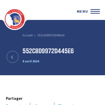
MENU
Accueil
552c8d9972d445e6
552c8d9972d445e6
8 avril 2024
Partager