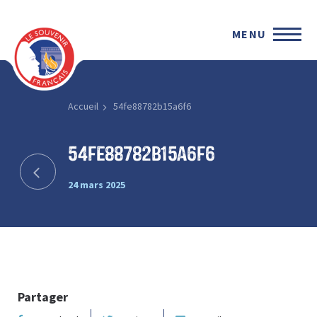
MENU
Accueil
54fe88782b15a6f6
54fe88782b15a6f6
24 mars 2025
Partager