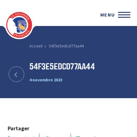
MENU
Accueil
54f3e5edcd77aa44
54f3e5edcd77aa44
4 novembre 2023
Partager