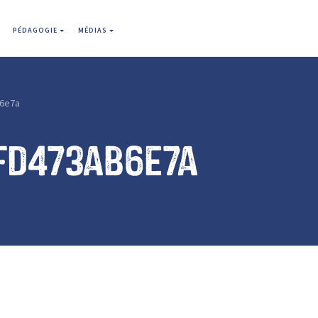
PÉDAGOGIE
MÉDIAS
6e7a
fd473ab6e7a