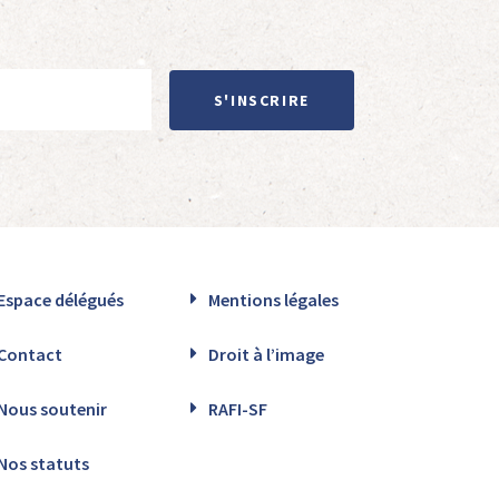
S'INSCRIRE
Espace délégués
Mentions légales
Contact
Droit à l’image
Nous soutenir
RAFI-SF
Nos statuts