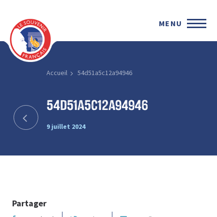
MENU
Accueil
54d51a5c12a94946
54d51a5c12a94946
9 juillet 2024
Partager