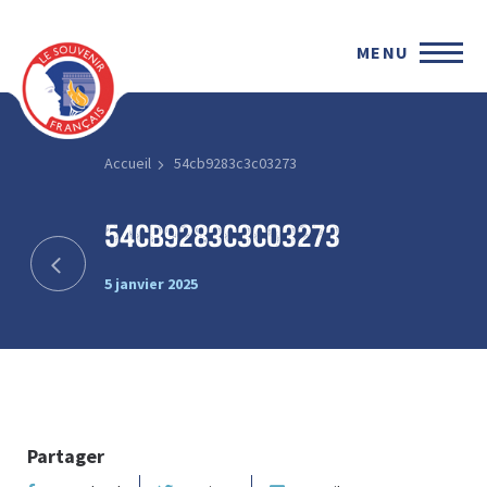
MENU
Accueil
54cb9283c3c03273
54cb9283c3c03273
5 janvier 2025
Partager