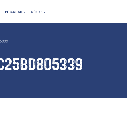
PÉDAGOGIE
MÉDIAS
5339
c25bd805339