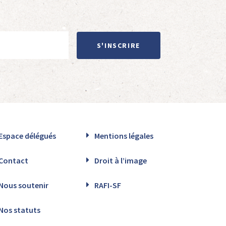
S'INSCRIRE
Espace délégués
Mentions légales
Contact
Droit à l’image
Nous soutenir
RAFI-SF
Nos statuts