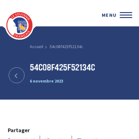
MENU
Accueil
54c08f425f52134c
54c08f425f52134c
6 novembre 2023
Partager