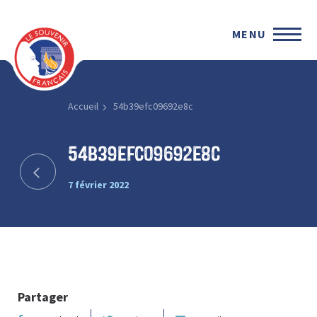
MENU
Accueil
54b39efc09692e8c
54b39efc09692e8c
7 février 2022
Partager