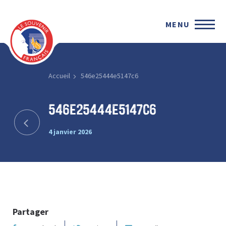
MENU
Accueil
546e25444e5147c6
546e25444e5147c6
4 janvier 2026
Partager