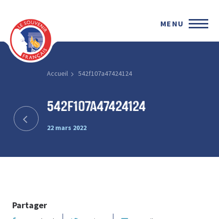
MENU
Accueil
542f107a47424124
542f107a47424124
22 mars 2022
Partager