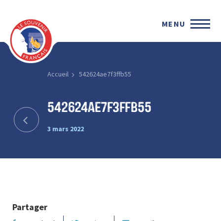
MENU
Accueil
542624ae7f3ffb55
542624ae7f3ffb55
3 mars 2022
Partager