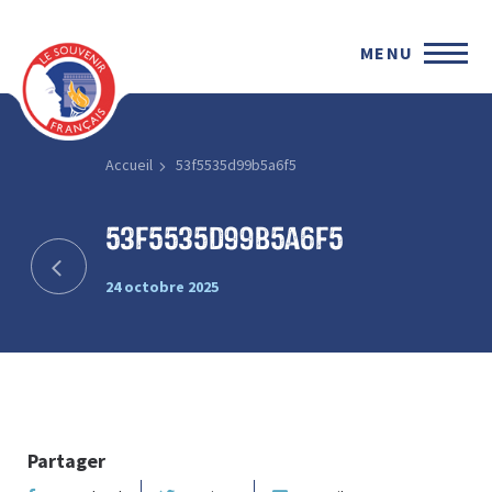
MENU
Accueil
53f5535d99b5a6f5
53f5535d99b5a6f5
24 octobre 2025
Partager