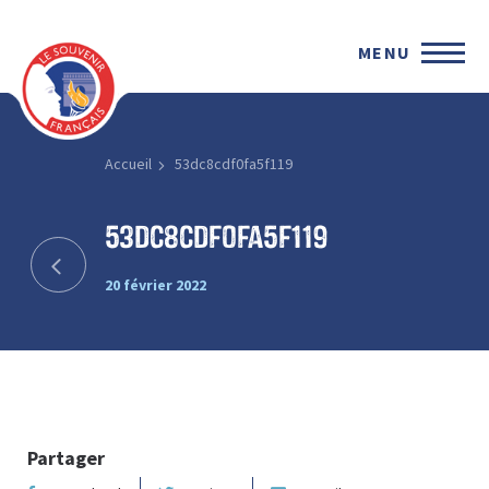
MENU
Accueil
53dc8cdf0fa5f119
53dc8cdf0fa5f119
20 février 2022
Partager