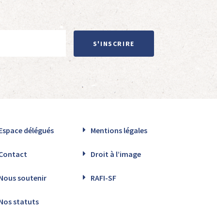
S'INSCRIRE
Espace délégués
Mentions légales
Contact
Droit à l’image
Nous soutenir
RAFI-SF
Nos statuts