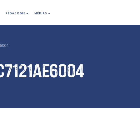
PÉDAGOGIE
MÉDIAS
6004
c7121ae6004