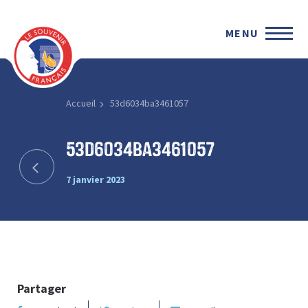
MENU
Accueil
53d6034ba3461057
53d6034ba3461057
7 janvier 2023
Partager