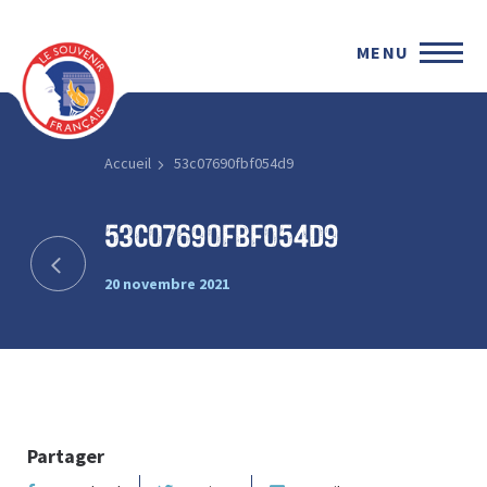
MENU
Accueil
53c07690fbf054d9
53c07690fbf054d9
20 novembre 2021
Partager