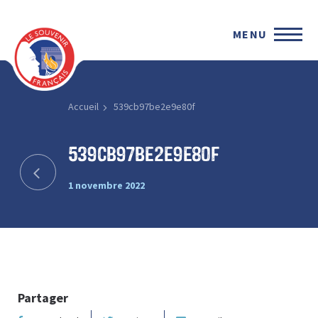
MENU
Accueil
539cb97be2e9e80f
539cb97be2e9e80f
1 novembre 2022
Partager