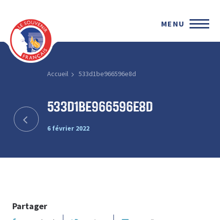
MENU
Accueil
533d1be966596e8d
533d1be966596e8d
6 février 2022
Partager