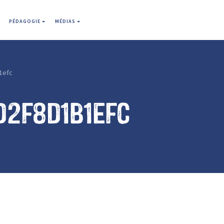
PÉDAGOGIE
MÉDIAS
1efc
d2f8d1b1efc