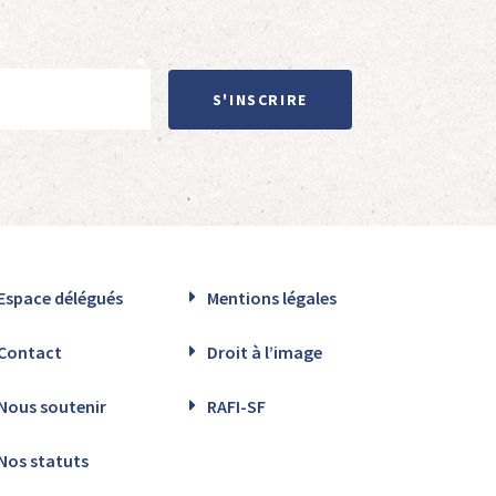
S'INSCRIRE
Espace délégués
Mentions légales
Contact
Droit à l’image
Nous soutenir
RAFI-SF
Nos statuts