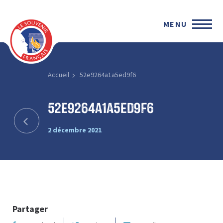
MENU
Accueil
52e9264a1a5ed9f6
52e9264a1a5ed9f6
2 décembre 2021
Partager