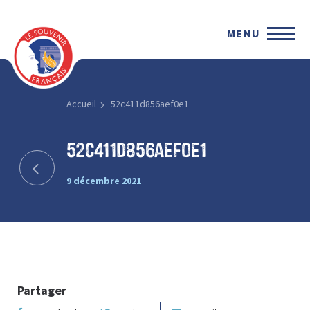
MENU
Accueil
52c411d856aef0e1
52c411d856aef0e1
9 décembre 2021
Partager