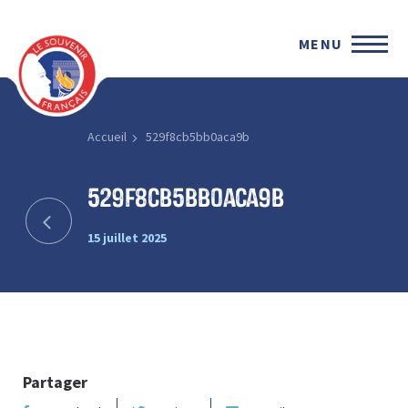
MENU
Accueil
529f8cb5bb0aca9b
529f8cb5bb0aca9b
15 juillet 2025
Partager