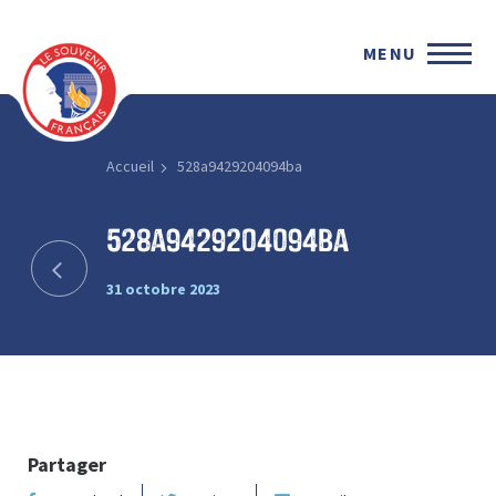
MENU
Accueil
528a9429204094ba
528a9429204094ba
31 octobre 2023
Partager