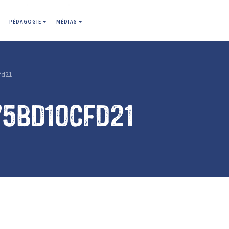
PÉDAGOGIE
MÉDIAS
fd21
75bd10cfd21