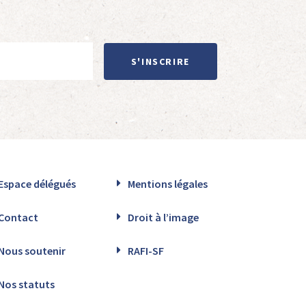
S'INSCRIRE
Espace délégués
Mentions légales
Contact
Droit à l’image
Nous soutenir
RAFI-SF
Nos statuts