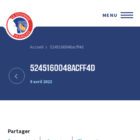
MENU
Accueil
5245160048acff4d
5245160048acff4d
9 avril 2022
Partager