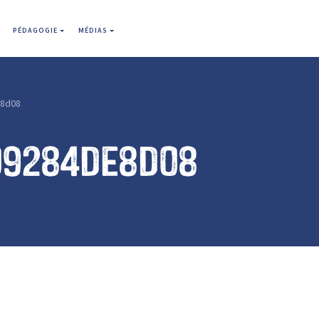
PÉDAGOGIE
MÉDIAS
8d08
09284de8d08