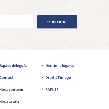
S'INSCRIRE
Espace délégués
Mentions légales
Contact
Droit à l’image
Nous soutenir
RAFI-SF
Nos statuts