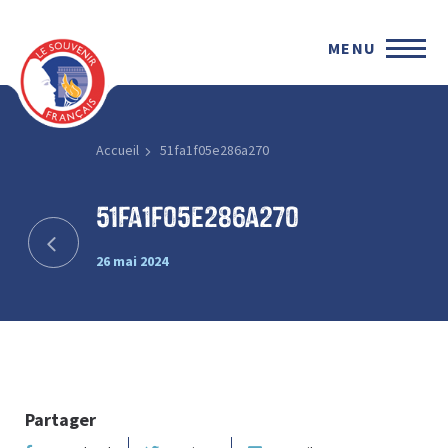
MENU
Accueil
51fa1f05e286a270
51fa1f05e286a270
26 mai 2024
Partager