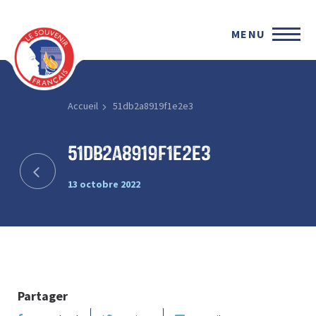
MENU
Accueil
51db2a8919f1e2e3
51db2a8919f1e2e3
13 octobre 2022
Partager