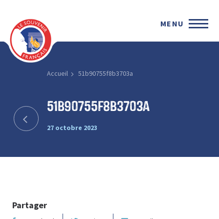
MENU
Accueil
51b90755f8b3703a
51b90755f8b3703a
27 octobre 2023
Partager