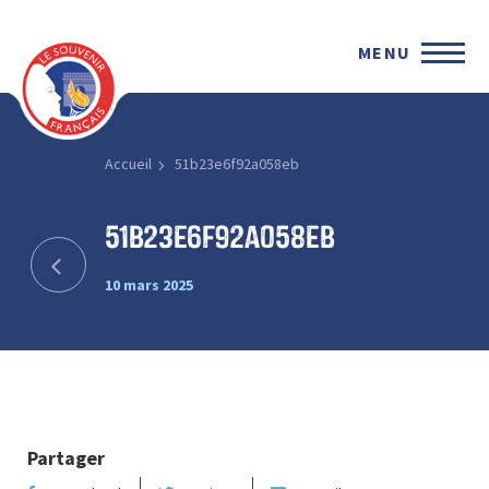
MENU
Accueil
51b23e6f92a058eb
51b23e6f92a058eb
10 mars 2025
Partager