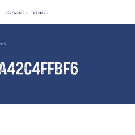
PÉDAGOGIE
MÉDIAS
bf6
9a42c4ffbf6