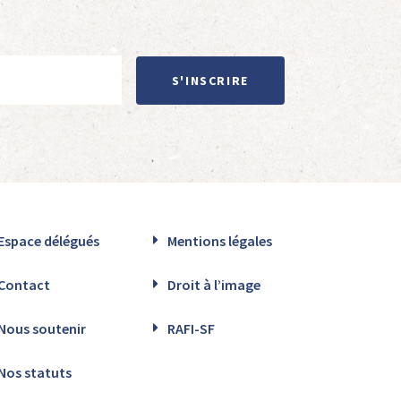
S'INSCRIRE
Espace délégués
Mentions légales
Contact
Droit à l’image
Nous soutenir
RAFI-SF
Nos statuts