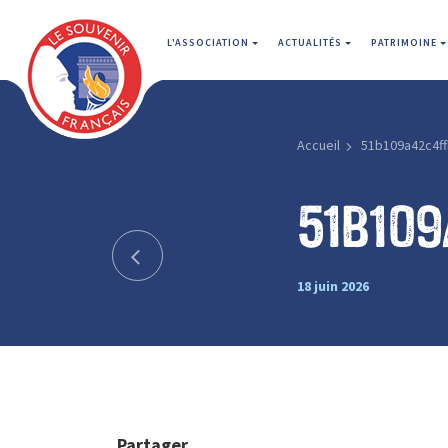
L'ASSOCIATION
ACTUALITÉS
PATRIMOINE
Accueil
51b109a42c4ff
51b10
18 juin 2026
Partager