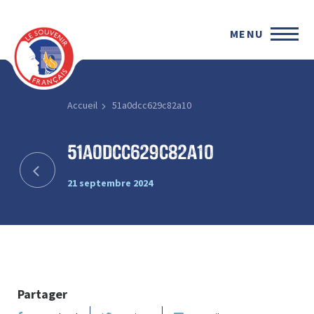
MENU
Accueil
51a0dcc629c82a10
51a0dcc629c82a10
21 septembre 2024
Partager