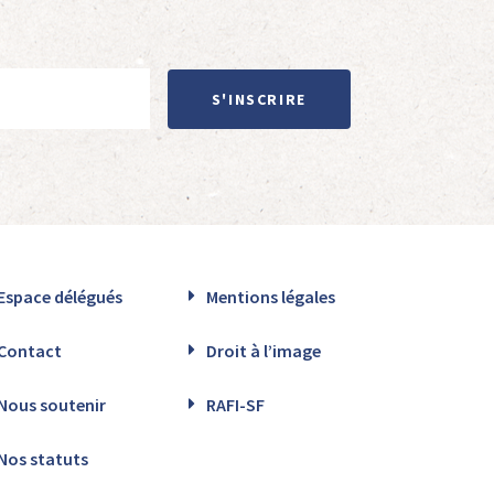
S'INSCRIRE
Espace délégués
Mentions légales
Contact
Droit à l’image
Nous soutenir
RAFI-SF
Nos statuts