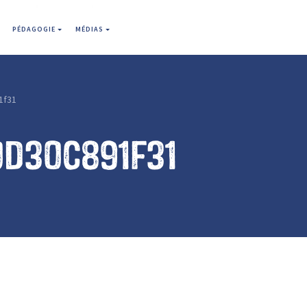
PÉDAGOGIE
MÉDIAS
1f31
0d30c891f31