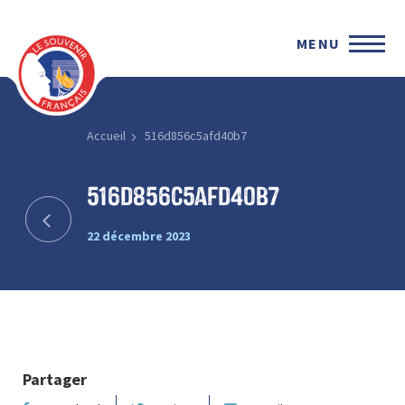
MENU
Accueil
516d856c5afd40b7
516d856c5afd40b7
22 décembre 2023
Partager