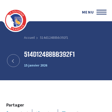
MENU
Accueil
514d12488bb392f1
514d12488bb392f1
15 janvier 2026
Partager