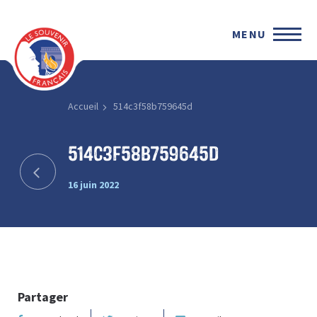
MENU
Accueil
514c3f58b759645d
514c3f58b759645d
16 juin 2022
Partager