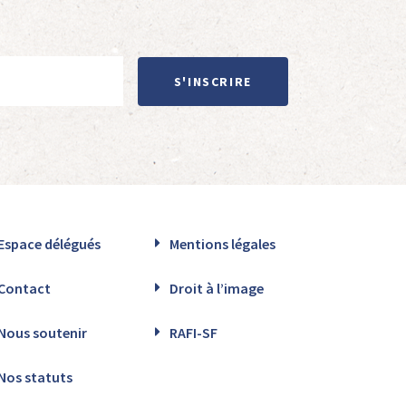
S'INSCRIRE
Espace délégués
Mentions légales
Contact
Droit à l’image
Nous soutenir
RAFI-SF
Nos statuts