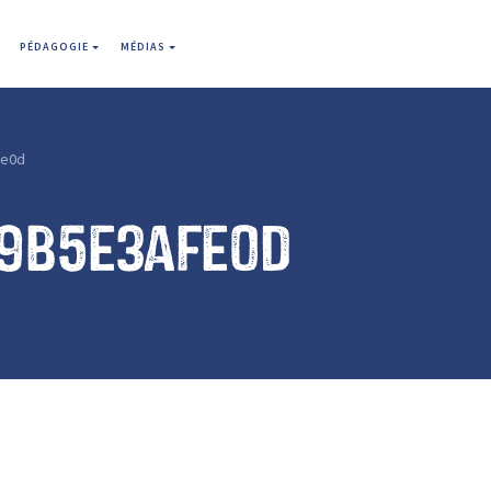
PÉDAGOGIE
MÉDIAS
fe0d
f9b5e3afe0d