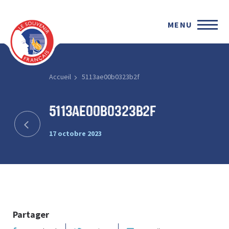
MENU
Accueil
5113ae00b0323b2f
5113ae00b0323b2f
17 octobre 2023
Partager