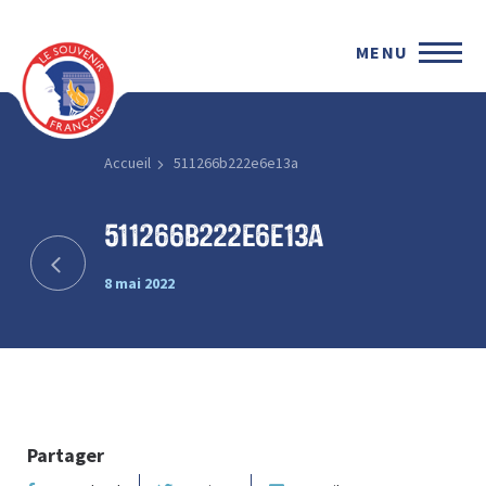
MENU
Accueil
511266b222e6e13a
511266b222e6e13a
8 mai 2022
Partager