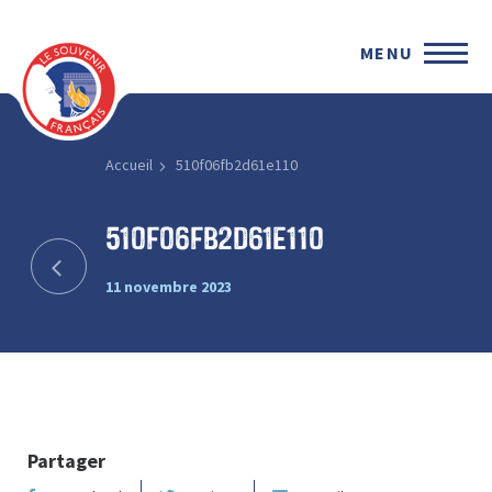
MENU
Accueil
510f06fb2d61e110
510f06fb2d61e110
11 novembre 2023
Partager