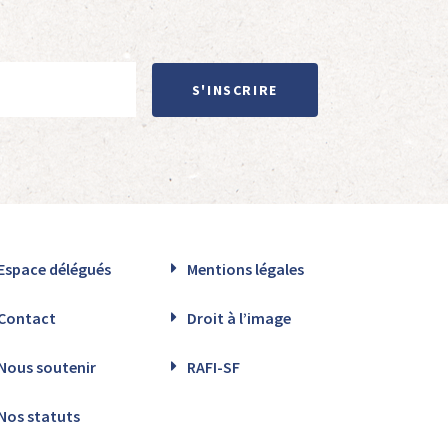
S'INSCRIRE
Espace délégués
Mentions légales
Contact
Droit à l’image
Nous soutenir
RAFI-SF
Nos statuts