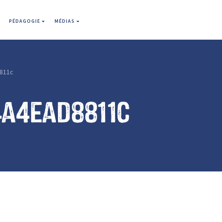
PÉDAGOGIE
MÉDIAS
811c
4a4ead8811c