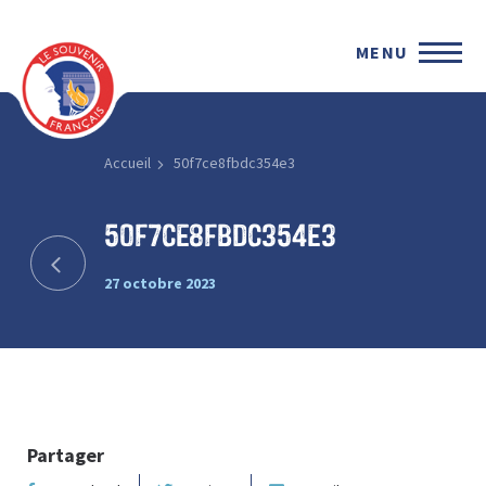
MENU
Accueil
50f7ce8fbdc354e3
50f7ce8fbdc354e3
27 octobre 2023
Partager