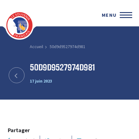
MENU
Accueil
50d9d9527974d981
50d9d9527974d981
17 juin 2023
Partager