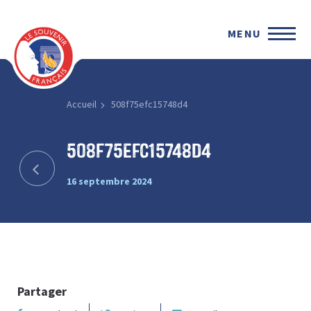
MENU
Accueil
508f75efc15748d4
508f75efc15748d4
16 septembre 2024
Partager