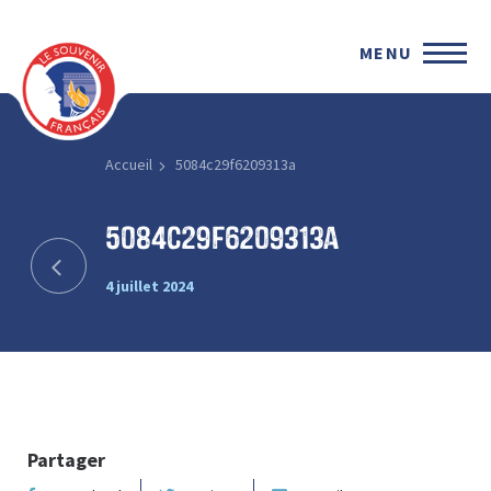
MENU
Accueil
5084c29f6209313a
5084c29f6209313a
4 juillet 2024
Partager