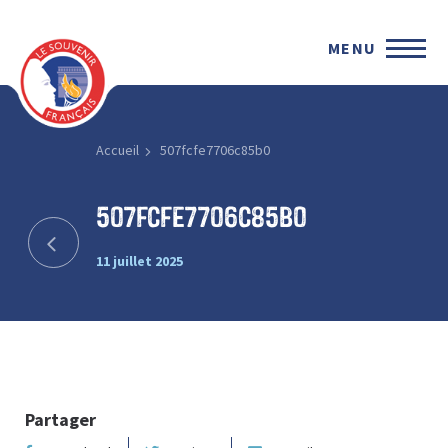
MENU
Accueil
507fcfe7706c85b0
507fcfe7706c85b0
11 juillet 2025
Partager