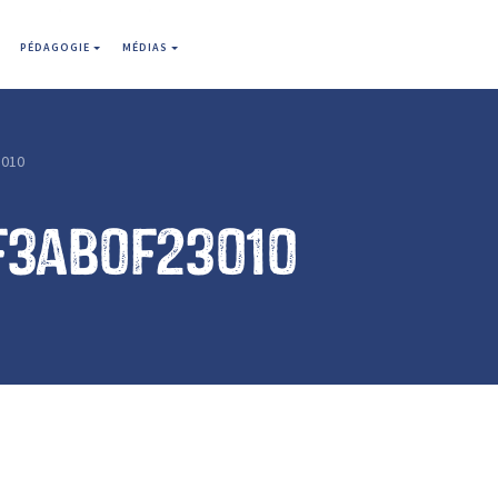
PÉDAGOGIE
MÉDIAS
3010
f3ab0f23010