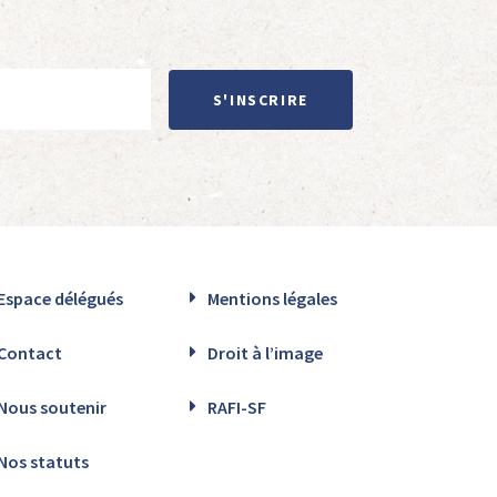
S'INSCRIRE
Espace délégués
Mentions légales
Contact
Droit à l’image
Nous soutenir
RAFI-SF
Nos statuts