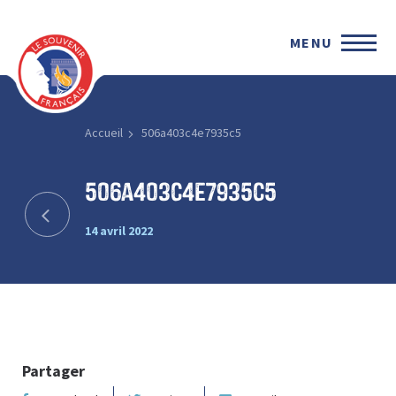
MENU
Accueil
506a403c4e7935c5
506a403c4e7935c5
14 avril 2022
Partager